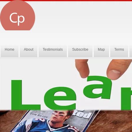
Home
About
Testimonials
Subscribe
Map
Terms