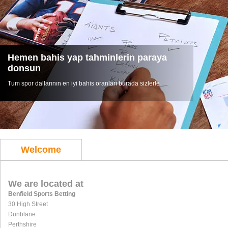
Hemen bahis yap tahminlerin paraya
donsun
Tum spor dallarının en iyi bahis oranları burada sizlerle
Welcome
We are located at
Benfield Sports Betting
30 High Street
Dunblane
Perthshire