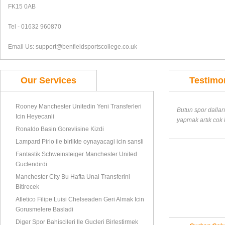
FK15 0AB
Tel - 01632 960870
Email Us:
support@benfieldsportscollege.co.uk
Our Services
Testimo
Rooney Manchester Unitedin Yeni Transferleri
Butun spor dallar
Icin Heyecanli
yapmak artık cok 
Ronaldo Basin Gorevlisine Kizdi
Lampard Pirlo ile birlikte oynayacagi icin sansli
Fantastik Schweinsteiger Manchester United
Guclendirdi
Manchester City Bu Hafta Unal Transferini
Bitirecek
Atletico Filipe Luisi Chelseaden Geri Almak Icin
Gorusmelere Basladi
Diger Spor Bahiscileri Ile Gucleri Birlestirmek