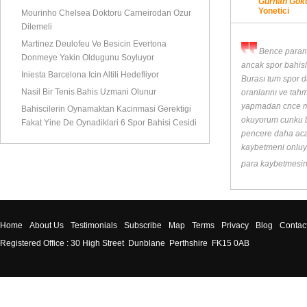
Gurhan Gok
Yonetici
Mourinho Chelsea Doktoru Carneirodan Ozur
Dilemeli
Martinez Deulofeu Ve Besicin Evertona
Bence paranı
Donmeye Yakin Oldugunu Soyluyor
ancak spor bahisl
Iniesta Barcelona Icin Altili Hedefliyor
Burası tum spor d
Nasil Bir Tenis Bahis Uzmani Olunur
oranlarını ve tahm
yapmadan cnce mu
Bahiscilerin Oynamaktan Kacinmasi Gerektigi
okuyorum cunku b
Fakat Yine De Oynadiklari 6 Spor Bahisi Cesidi
pencere daha ac
kaybetmeni onluyo
para kaybetmesin
Home
About Us
Testimonials
Subscribe
Map
Terms
Privacy
Blog
Contac
Registered Office : 30 High Street Dunblane Perthshire FK15 0AB